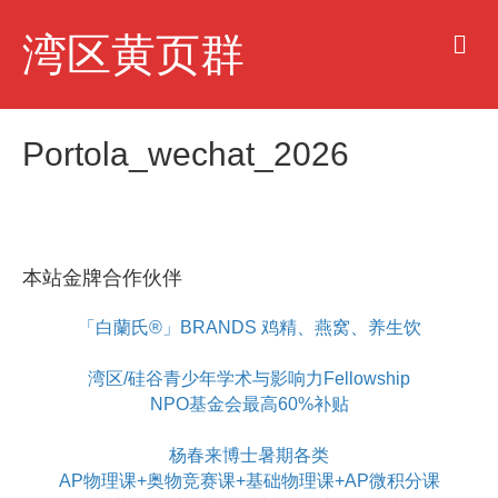
M
湾区黄页群
e
n
u
Portola_wechat_2026
本站金牌合作伙伴
「白蘭氏®」BRANDS 鸡精、燕窝、养生饮
湾区/硅谷青少年学术与影响力Fellowship
NPO基金会最高60%补贴
杨春来博士暑期各类
AP物理课+奥物竞赛课+基础物理课+AP微积分课