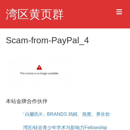
M
湾区黄页群
e
n
u
Scam-from-PayPal_4
本站金牌合作伙伴
「白蘭氏®」BRANDS 鸡精、燕窝、养生饮
湾区/硅谷青少年学术与影响力Fellowship