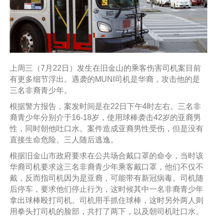
上周三（7月22日）发生在旧金山的乘客伤害司机案目前
有更多细节浮出。遇袭的MUNI司机是华裔，攻击他的是
三名非裔青少年。
根据警方报告，案发时间是在22日下午4时左右。三名非
裔青少年分别介于16-18岁，使用球棒袭击42岁的亚裔男
性，同时朝他吐口水。案件造成亚裔男性受伤，但是没有
直接生命危险。三人随后逃逸。
根据旧金山市政府要求在公共场合戴口罩的命令，当时该
华裔司机要求这三名非裔青少年乘客戴口罩，他们不仅不
戴，反而指司机因为是亚裔，可能带有新冠病毒。司机随
后停车，要求他们停止行为，这时候其中一名非裔青少年
拿出球棒殴打司机。司机用手抓住球棒，这时另外两人则
用拳头打司机的脸部，共打了两下，以及朝司机吐口水。