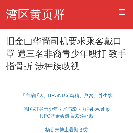
M
湾区黄页群
e
n
u
旧金山华裔司机要求乘客戴口
罩 遭三名非裔青少年殴打 致手
指骨折 涉种族歧视
「白蘭氏®」BRANDS 鸡精、燕窝、养生饮
湾区/硅谷青少年学术与影响力Fellowship
NPO基金会最高60%补贴
杨春来博士暑期各类