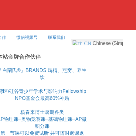
合作
微信视频号
联系我们
Chinese (Simplified
本站金牌合作伙伴
「白蘭氏®」BRANDS 鸡精、燕窝、养生
饮
湾区/硅谷青少年学术与影响力Fellowship
NPO基金会最高60%补贴
杨春来博士暑期各类
AP物理课+奥物竞赛课+基础物理课+AP微
积分课
第一节课可以免费试听 并可随时退课退