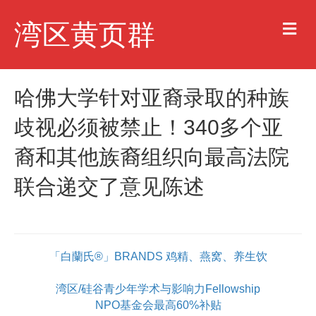
M
湾区黄页群
e
n
u
哈佛大学针对亚裔录取的种族
歧视必须被禁止！340多个亚
裔和其他族裔组织向最高法院
联合递交了意见陈述
「白蘭氏®」BRANDS 鸡精、燕窝、养生饮
湾区/硅谷青少年学术与影响力Fellowship
NPO基金会最高60%补贴