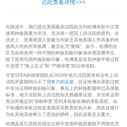
点此查看详情>>>
在陈述中，我们提出美国最高法院应当判哈佛录取中过度
使用种族因素为非法、否决第一巡回上诉法院的原判。在
历史上，亚裔美国人曾被当作缺乏其他美国人所具备的价
值和人性的劣等族裔，被丑化为“黄祸”。如今，哈佛招生
官员依然使用一样可憎的种族刻板印象来歧视亚裔学生。
除了使用负面种族刻板印象，哈佛更是在其种族平衡过程
中违背了“狭义定义”和 “严格审查”的法律准则。
尽管SFFA的律师团队在2018年地方法院庭审和去年上诉
法院开庭期间出示了
强有力的证据
，佐证哈佛在录取过程
中非法运用种族刻板印象、事实上的种族配额和过高录取
标准，地方法院和上诉法院却无视确凿证据，并没有运用
宪法所规定的”强制审查”原则来检验哈佛的录取系统。由
于哈佛的录取过程是美国高等教育的风向标，而其歧视行
为给其他高校树立了恶劣的榜样，因此该案意义重大。
哈佛及其它高校在招生过程中使用种族因素既不明智也无