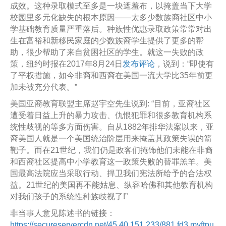
成效。这种录取模式至多是一块遮羞布，以掩盖当下大学
校园里多元化缺失的根本原因——太多少数族裔社区中小
学基础教育质量严重落后。种族性优惠录取政策常常对出
生在富裕和新移民家庭的少数族裔学生提供了更多的帮
助，很少帮助了来自贫困社区的学生。就这一失败的政
策，纽约时报在2017年8月24日
发布评论
，说到：“即使有
了平权措施，如今非裔和西裔在美国一流大学比35年前更
加未被充分代表。”
美国亚裔教育联盟主席赵宇空先生说到: “目前，亚裔社区
遭受着日益上升的暴力攻击、仇恨犯罪和很多教育机构系
统性歧视的等多方面伤害。自从1882年排华法案以来，亚
裔美国人就是一个美国统治阶层用来掩盖其政策失误的箭
靶子。而在21世纪，我们仍是政客们掩饰他们未能在非裔
和西裔社区提高中小学教育这一政策失败的替罪羔羊。美
国最高法院应当采取行动、捍卫我们宪法所给予的合法权
益。21世纪的美国再不能姑息、纵容哈佛和其他教育机构
对我们孩子的系统性种族歧视了!”
非当事人意见陈述书的链接：
https://secureservercdn.net/45.40.151.233/881.fd3.myftpu