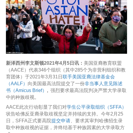
新泽西州李文斯顿2021年4月5日讯：
美国亚裔教育联盟
（AACE）代表346个组织（其中285个为非营利组织和教
育团体）于2021年3月31日
联手美国亚裔法律基金会
（AALF）
向美国最高法院提交了一份
非当事人意见陈述
书（Amicus Brief）
,
强烈要求最高法院判决严禁大学录取
中的种族歧视。
AACE此次行动彰显了我们对
学生公平录取组织（SFFA）
状告哈佛反亚裔录取歧视坚定并持续的支持。今年2月25
日，SFFA正式要高院
提交申请
、要求其审判哈佛招生录
取中种族歧视的证据，并终结基于种族因素的大学录取方