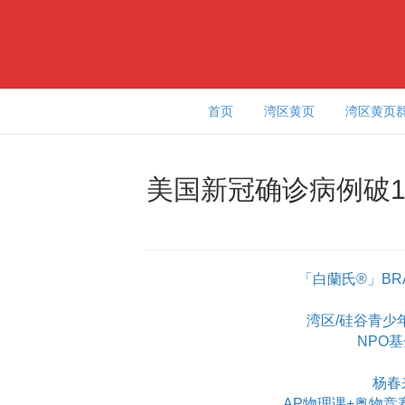
首页
湾区黄页
湾区黄页
美国新冠确诊病例破1
「白蘭氏®」BR
湾区/硅谷青少年学
NPO
杨春
AP物理课+奥物竞