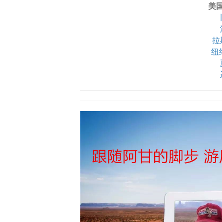
美
拉
纽