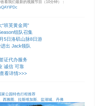
收看我们最新的视频节目（10分钟）：
WkQAYIPDc
大“班芙黄金周”
 Season组队召集
10月5日洛矶山脉8日游
进出 Jack领队
签证代办服务
业 诚信 可靠
查看详情>>>
石国家公园特色行程推荐
、西雅图、拉斯维加斯、盐湖城、丹佛