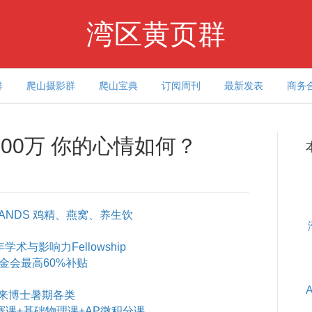
湾区黄页群
群
爬山摄影群
爬山宝典
订阅周刊
最新发表
商务
00万 你的心情如何？
ANDS 鸡精、燕窝、养生饮
术与影响力Fellowship
基金会最高60%补贴
来博士暑期各类
赛课+基础物理课+AP微积分课