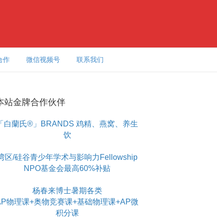
合作
微信视频号
联系我们
本站金牌合作伙伴
「白蘭氏®」BRANDS 鸡精、燕窝、养生
饮
湾区/硅谷青少年学术与影响力Fellowship
NPO基金会最高60%补贴
杨春来博士暑期各类
AP物理课+奥物竞赛课+基础物理课+AP微
积分课