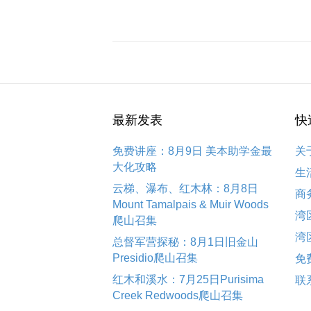
最新发表
快
免费讲座：8月9日 美本助学金最
关
大化攻略
生
云梯、瀑布、红木林：8月8日
商
Mount Tamalpais & Muir Woods
湾
爬山召集
湾
总督军营探秘：8月1日旧金山
Presidio爬山召集
免
红木和溪水：7月25日Purisima
联
Creek Redwoods爬山召集