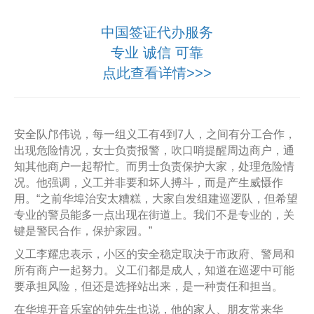
中国签证代办服务
专业 诚信 可靠
点此查看详情>>>
安全队邝伟说，每一组义工有4到7人，之间有分工合作，
出现危险情况，女士负责报警，吹口哨提醒周边商户，通
知其他商户一起帮忙。而男士负责保护大家，处理危险情
况。他强调，义工并非要和坏人搏斗，而是产生威慑作
用。“之前华埠治安太糟糕，大家自发组建巡逻队，但希望
专业的警员能多一点出现在街道上。我们不是专业的，关
键是警民合作，保护家园。”
义工李耀忠表示，小区的安全稳定取决于市政府、警局和
所有商户一起努力。义工们都是成人，知道在巡逻中可能
要承担风险，但还是选择站出来，是一种责任和担当。
在华埠开音乐室的钟先生也说，他的家人、朋友常来华