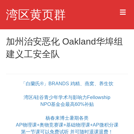
M
湾区黄页群
e
n
u
加州治安恶化 Oakland华埠组
建义工安全队
「白蘭氏®」BRANDS 鸡精、燕窝、养生饮
湾区/硅谷青少年学术与影响力Fellowship
NPO基金会最高60%补贴
杨春来博士暑期各类
AP物理课+奥物竞赛课+基础物理课+AP微积分课
第一节课可以免费试听 并可随时退课退费！