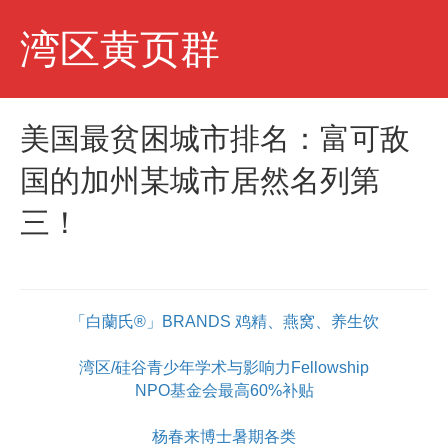
M
湾区黄页群
e
n
u
美国最贫困城市排名：富可敌
国的加州某城市居然名列第
三！
「白蘭氏®」BRANDS 鸡精、燕窝、养生饮
湾区/硅谷青少年学术与影响力Fellowship
NPO基金会最高60%补贴
杨春来博士暑期各类