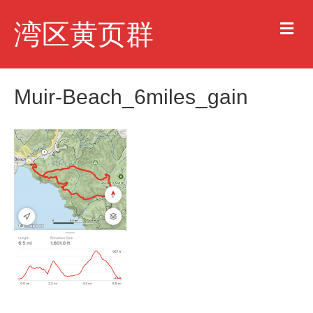
M
湾区黄页群
e
n
u
Muir-Beach_6miles_gain