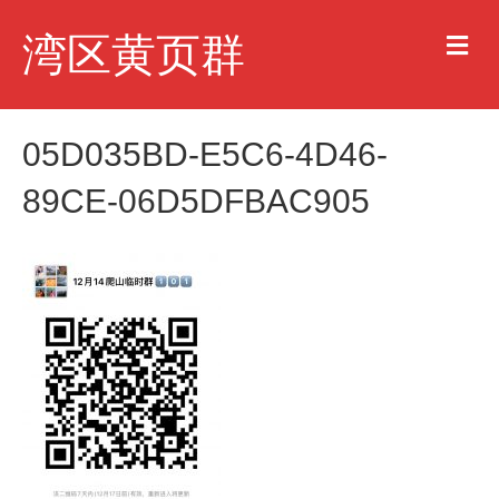
M
湾区黄页群
e
n
u
05D035BD-E5C6-4D46-
89CE-06D5DFBAC905