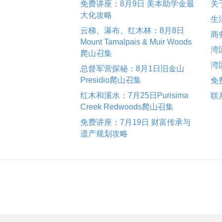
免费讲座：8月9日 美本助学金最
关
大化攻略
生
云梯、瀑布、红木林：8月8日
商
Mount Tamalpais & Muir Woods
湾
爬山召集
湾
总督军营探秘：8月1日旧金山
Presidio爬山召集
免
红木和溪水：7月25日Purisima
联
Creek Redwoods爬山召集
免费讲座：7月19日 财富传承与
遗产规划攻略