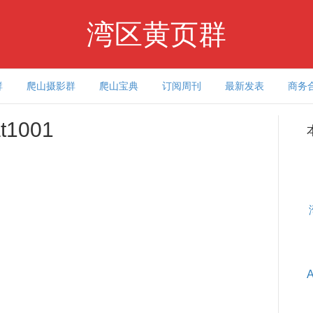
湾区黄页群
群
爬山摄影群
爬山宝典
订阅周刊
最新发表
商务
t1001