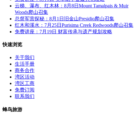
云梯、瀑布、红木林：8月8日Mount Tamalpais & Muir
Woods爬山召集
总督军营探秘：8月1日旧金山Presidio爬山召集
红木和溪水：7月25日Purisima Creek Redwoods爬山召集
免费讲座：7月19日 财富传承与遗产规划攻略
快速浏览
关于我们
生活手册
商务合作
湾区活动
湾区工商
免费订阅
联系我们
蜂鸟旅游