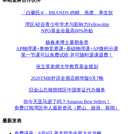
本站金牌合作伙伴
「白蘭氏®」BRANDS 鸡精、燕窝、养生饮
湾区/硅谷青少年学术与影响力Fellowship
NPO基金会最高60%补贴
杨春来博士暑期各类
AP物理课+奥物竞赛课+基础物理课+AP微积分课
第一节课可以免费试听 并可随时退课退费！
张立英老师大学教育基金规划
2026TMB舒适全酒店精华版9天7晚
旧金山总领馆辖区中国签证代办服务
你今天亚马逊了吗？Amazon Best Sellers！
免费订阅湾区华人最新资讯（爬山、旅游、新闻）
最新发表
免费讲座：8月9日 美本助学金最大化攻略