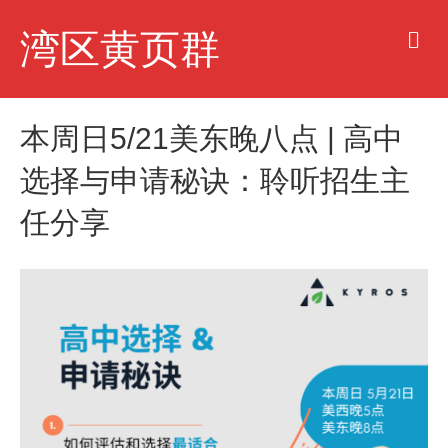
M
湾区黄页群
e
n
u
本周日5/21美东晚八点 | 高中
选择与申请秘诀：聆听招生主
任分享