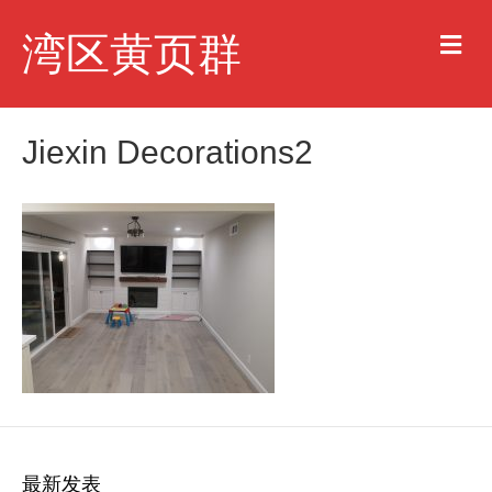
M
湾区黄页群
e
n
u
Jiexin Decorations2
最新发表