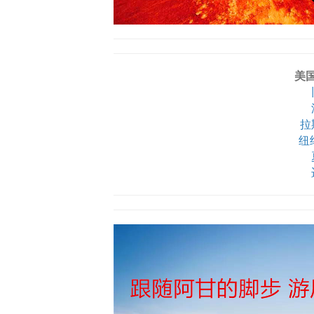
美
拉
纽