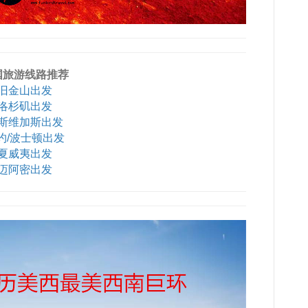
国旅游线路推荐
旧金山出发
洛杉矶出发
斯维加斯出发
约/波士顿出发
夏威夷出发
迈阿密出发