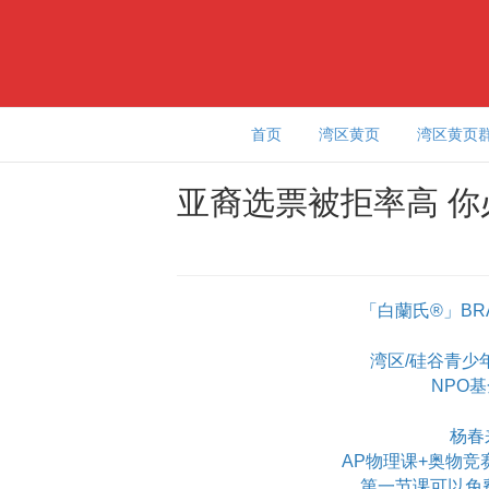
首页
湾区黄页
湾区黄页
亚裔选票被拒率高 
「白蘭氏®」BR
湾区/硅谷青少年学
NPO
杨春
AP物理课+奥物竞
第一节课可以免