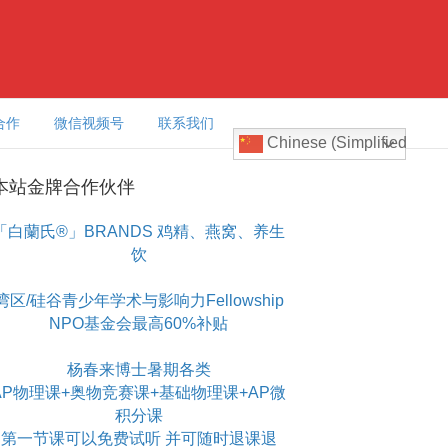
合作
微信视频号
联系我们
Chinese (Simplified)
本站金牌合作伙伴
「白蘭氏®」BRANDS 鸡精、燕窝、养生
饮
湾区/硅谷青少年学术与影响力Fellowship
NPO基金会最高60%补贴
杨春来博士暑期各类
AP物理课+奥物竞赛课+基础物理课+AP微
积分课
第一节课可以免费试听 并可随时退课退