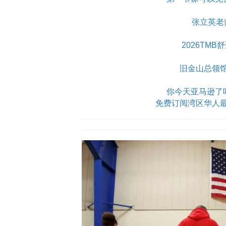
张立英老
2026TM
旧金山总领
你今天亚马逊了吗？Am
免费订阅湾区华人