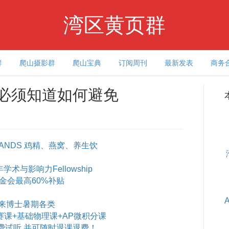
湾区黄页群
群
爬山摄影群
爬山宝典
订阅周刊
最新发表
商务
你必须知道如何避免
ANDS 鸡精、燕窝、养生饮
术与影响力Fellowship
基金会最高60%补贴
来博士暑期各类
赛课+基础物理课+AP微积分课
费试听 并可随时退课退费！