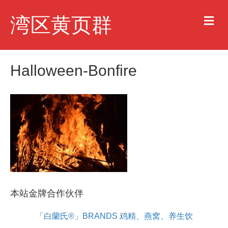
M
湾区黄页群
e
n
u
Halloween-Bonfire
本站金牌合作伙伴
「白蘭氏®」BRANDS 鸡精、燕窝、养生饮