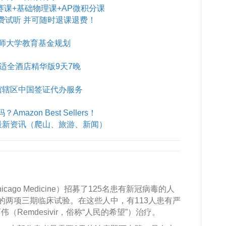
赛课+基础物理课+AP微积分课
费试听 并可随时退课退费！
师大学教育基金规划
B舒适全酒店精华版9天7晚
馆辖区中国签证代办服务
azon Best Sellers！
最新资讯（爬山、旅游、新闻）
 Chicago Medicine）招募了125名患有新冠病毒的人
ad）的两项三期临床试验。在这些人中，有113人患有严
Remdesivir，俗称“人民的希望”）治疗。