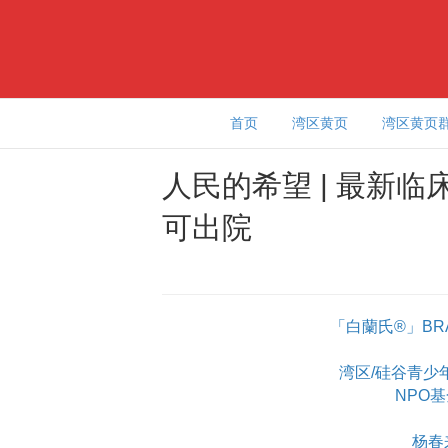
首页
湾区黄页
湾区黄页
人民的希望 | 最新
可出院
「白蘭氏®」BR
湾区/硅谷青少年学
NPO
杨春