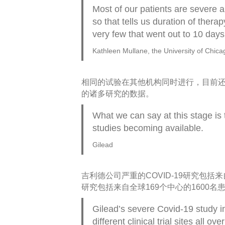
Most of our patients are severe a
so that tells us duration of ther
very few that went out to 10 day
Kathleen Mullane, the University of Chica
相同的试验在其他机构同时进行，目前
的诸多研究的数据。
What we can say at this stage is
studies becoming available.
Gilead
吉利德公司严重的COVID-19研究包括
研究包括来自全球169个中心的1600名
Gilead’s severe Covid-19 study i
different clinical trial sites all 