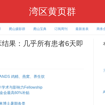
湾区黄页群
群
爬山摄影群
爬山宝典
订阅周刊
最新发表
商务
临床结果：几乎所有患者6天即
ANDS 鸡精、燕窝、养生饮
术与影响力Fellowship
基金会最高60%补贴
来博士暑期各类