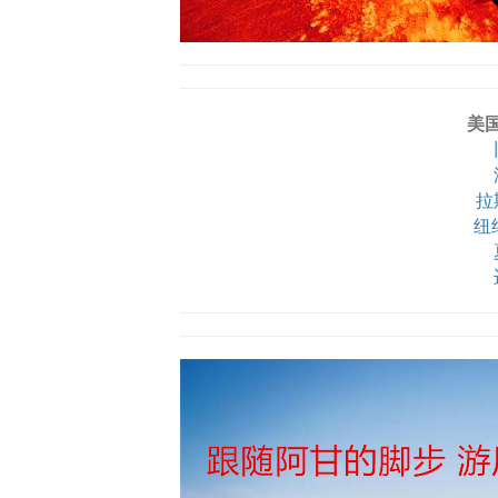
美
拉
纽