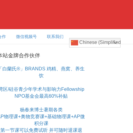
合作
微信视频号
联系我们
Chinese (Simplified)
本站金牌合作伙伴
「白蘭氏®」BRANDS 鸡精、燕窝、养生
饮
湾区/硅谷青少年学术与影响力Fellowship
NPO基金会最高60%补贴
杨春来博士暑期各类
AP物理课+奥物竞赛课+基础物理课+AP微
积分课
第一节课可以免费试听 并可随时退课退