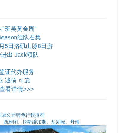
大“班芙黄金周”
 Season组队召集
10月5日洛矶山脉8日游
进出 Jack领队
签证代办服务
业 诚信 可靠
查看详情>>>
石国家公园特色行程推荐
、西雅图、拉斯维加斯、盐湖城、丹佛