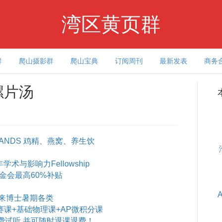
湾区黄页群
群
爬山摄影群
爬山宝典
订阅周刊
最新发表
商务
螺片汤
ANDS 鸡精、燕窝、养生饮
术与影响力Fellowship
基金会最高60%补贴
来博士暑期各类
赛课+基础物理课+AP微积分课
费试听 并可随时退课退费！