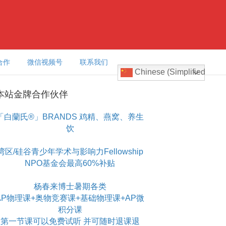
合作
微信视频号
联系我们
Chinese (Simplified)
本站金牌合作伙伴
「白蘭氏®」BRANDS 鸡精、燕窝、养生
饮
湾区/硅谷青少年学术与影响力Fellowship
NPO基金会最高60%补贴
杨春来博士暑期各类
AP物理课+奥物竞赛课+基础物理课+AP微
积分课
第一节课可以免费试听 并可随时退课退