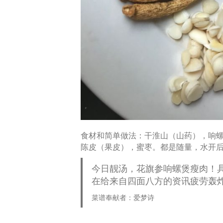
食材和简单做法：干淮山（山药），响
陈皮（果皮），蜜枣。都是随量，水开
今日靓汤，花旗参响螺煲瘦肉！
在给来自四面八方的资讯疲劳轰
菜谱奉献者：爱梦诗