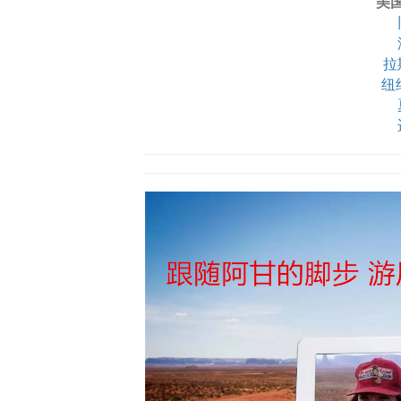
美
拉
纽