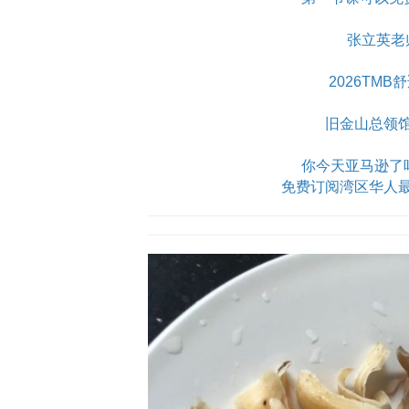
张立英老
2026TM
旧金山总领
你今天亚马逊了吗？Am
免费订阅湾区华人