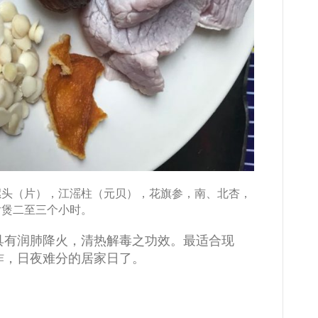
螺头（片），江滛柱（元贝），花旗参，南、北杏，
后煲二至三个小时。
具有润肺降火，清热解毒之功效。最适合现
炸，日夜难分的居家日了。