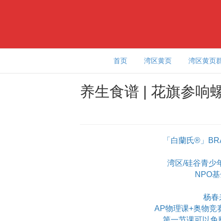
首页
湾区黄页
湾区黄页
养生食谱 | 花旗参响
「白蘭氏®」BR
湾区/硅谷青少年学
NPO
杨春
AP物理课+奥物竞
第一节课可以免