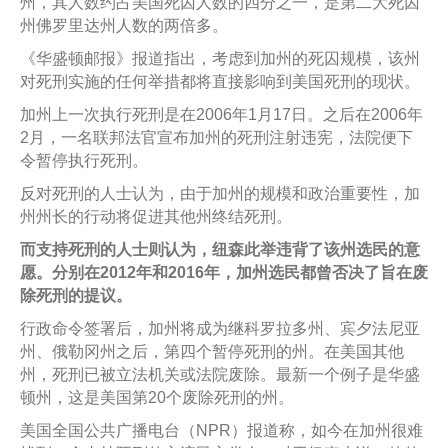
州，其人数约占美国死囚人数的四分之一，是第二大死囚
州佛罗里达州人数的两倍多。
《华盛顿邮报》报道指出，考虑到加州的死囚规模，该州
对死刑实施的任何举措都将直接影响到美国死刑的现状。
加州上一次执行死刑是在2006年1月17日。之后在2006年
2月，一名联邦法官宣布加州的死刑注射违宪，法院便下
令暂停执行死刑。
反对死刑的人士认为，由于加州的规模和政治重要性，加
州州长的行动将促进其他州终结死刑。
而支持死刑的人士则认为，纽森此举违背了该州选民的意
愿。分别在2012年和2016年，加州选民都曾否决了旨在废
除死刑的提议。
行政命令签署后，加州将成为继科罗拉多州、宾夕法尼亚
州、俄勒冈州之后，第四个暂停死刑的州。在美国其他
州，死刑已被立法机关或法院废除。最新一个例子是华盛
顿州，这是美国第20个废除死刑的州。
美国全国公共广播电台（NPR）报道称，如今在加州很难