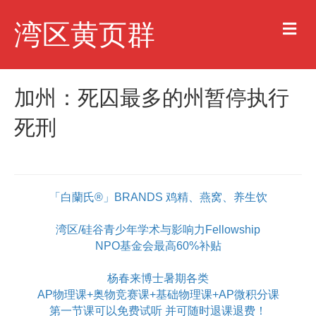
M
湾区黄页群
e
n
u
加州：死囚最多的州暂停执行
死刑
「白蘭氏®」BRANDS 鸡精、燕窝、养生饮
湾区/硅谷青少年学术与影响力Fellowship
NPO基金会最高60%补贴
杨春来博士暑期各类
AP物理课+奥物竞赛课+基础物理课+AP微积分课
第一节课可以免费试听 并可随时退课退费！