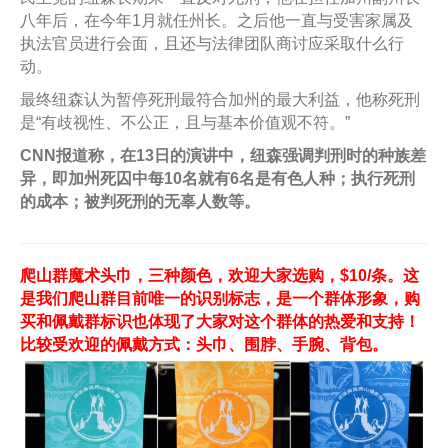
八年后，在今年1月就任州长。之后他一直与受害家属及
执法官员进行会面，且还与法律团队商讨应采取什么行
动。
最终纽森认为暂停死刑最符合加州的最大利益，他称死刑
是“有歧视性、不公正，且与基本价值观不符。”
CNN报道称，在13日的演讲中，纽森强调判刑时的种族差
异，即加州死囚中每10名就有6名是有色人种；执行死刑
的成本；被判死刑的无辜人数等。
爬山群魔术头巾，三种颜色，欢迎大家选购，$10/条。这
是我们爬山群目前唯一的识别标志，是一个群体形象，购
买和佩戴群标识也体现了大家对这个群体的热爱和支持！
比较受欢迎的佩戴方式：头巾、围脖、手腕、背包。