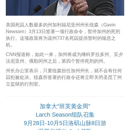
美国死囚人数最多的州加利福尼亚州州长纽森（Gavin
Newsom）3月13日签署一项行政命令，暂停加州的死刑
执行。这项政策将为该州737名死囚提供暂时的喘息之
机。
CNN报道称，如此一来，加州将成为继科罗拉多州、宾夕
法尼亚州、俄勒冈州之后，第四个暂停死刑的州。
州长办公室表示，只要纽森担任加州州长，就不会有任何
囚犯被处决。纽森所签署的行政令还将立即关闭圣昆丁州
立监狱的行刑室。
加拿大“班芙黄金周”
Larch Season组队召集
9月28日-10月5日洛矶山脉8日游