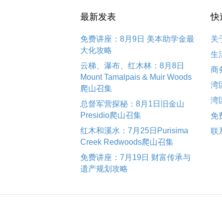
最新发表
快
免费讲座：8月9日 美本助学金最
关
大化攻略
生
云梯、瀑布、红木林：8月8日
商
Mount Tamalpais & Muir Woods
湾
爬山召集
湾
总督军营探秘：8月1日旧金山
Presidio爬山召集
免
红木和溪水：7月25日Purisima
联
Creek Redwoods爬山召集
免费讲座：7月19日 财富传承与
遗产规划攻略