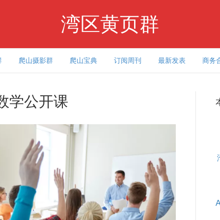
湾区黄页群
群
爬山摄影群
爬山宝典
订阅周刊
最新发表
商务
费数学公开课