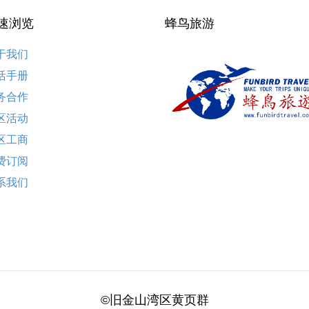
速浏览
蜂鸟旅游
于我们
活手册
务合作
区活动
区工商
费订阅
系我们
©旧金山湾区黄页群