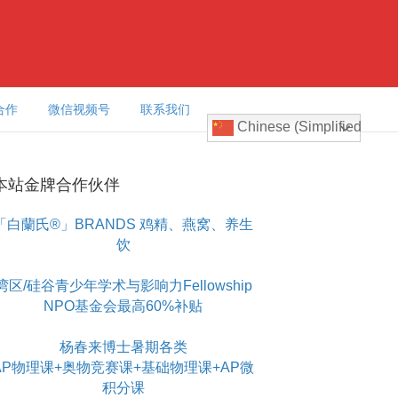
合作
微信视频号
联系我们
Chinese (Simplified)
本站金牌合作伙伴
「白蘭氏®」BRANDS 鸡精、燕窝、养生
饮
湾区/硅谷青少年学术与影响力Fellowship
NPO基金会最高60%补贴
杨春来博士暑期各类
AP物理课+奥物竞赛课+基础物理课+AP微
积分课