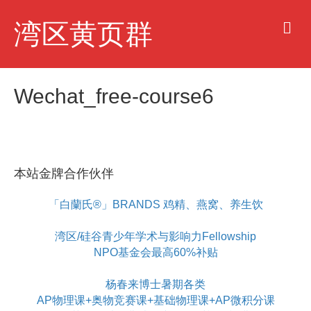
M
湾区黄页群
e
n
u
Wechat_free-course6
本站金牌合作伙伴
「白蘭氏®」BRANDS 鸡精、燕窝、养生饮
湾区/硅谷青少年学术与影响力Fellowship
NPO基金会最高60%补贴
杨春来博士暑期各类
AP物理课+奥物竞赛课+基础物理课+AP微积分课