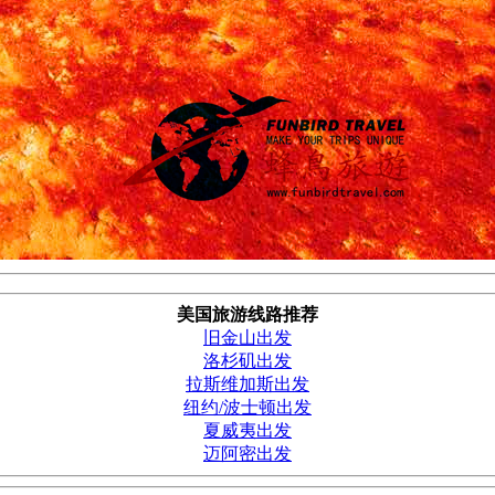
美国旅游线路推荐
旧金山出发
洛杉矶出发
拉斯维加斯出发
纽约/波士顿出发
夏威夷出发
迈阿密出发