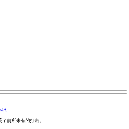
-w4A
受了前所未有的打击。