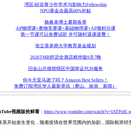
湾区/硅谷青少年学术与影响力Fellowship
NPO基金会最高60%补贴
杨春来博士暑期各类
AP物理课+奥物竞赛课+基础物理课+AP微积分课
第一节课可以免费试听 并可随时退课退费！
张立英老师大学教育基金规划
2026TMB舒适全酒店精华版9天7晚
旧金山总领馆辖区中国签证代办服务
你今天亚马逊了吗？Amazon Best Sellers！
免费订阅湾区华人最新资讯（爬山、旅游、新闻）
ouTube视频版抢鲜看
：
https://www.youtube.com/watch?v=IATPztE
联系开始发生变化，随着疫情在世界范围内的加剧，国际航班经