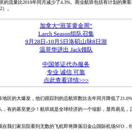
球商业航班的流量比2019年同月减少了4.3%。商业航班包括有计
72）。
加拿大“班芙黄金周”
Larch Season组队召集
9月28日-10月5日洛矶山脉8日游
温哥华进出 Jack领队
中国签证代办服务
专业 诚信 可靠
点此查看详情>>>
区的大爆发，他们跟踪到的总航班数比去年同月降低了21.6%，
人，有的甚至更少！航班就是全球经济的一个缩影，显而易见，
我在我们家后院看到无数的飞机即将降落旧金山国际机场SFO，