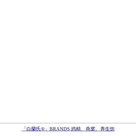
「白蘭氏®」BRANDS 鸡精、燕窝、养生饮