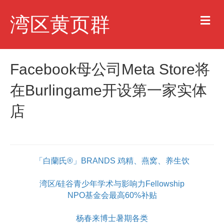
M
湾区黄页群
e
n
u
Facebook母公司Meta Store将
在Burlingame开设第一家实体
店
「白蘭氏®」BRANDS 鸡精、燕窝、养生饮
湾区/硅谷青少年学术与影响力Fellowship
NPO基金会最高60%补贴
杨春来博士暑期各类