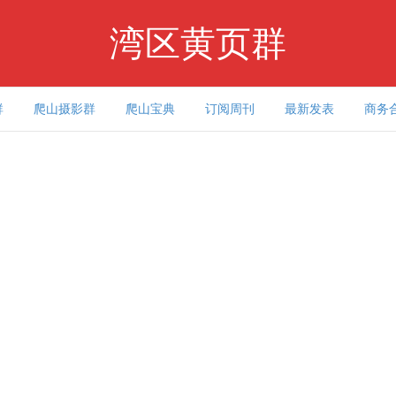
湾区黄页群
群
爬山摄影群
爬山宝典
订阅周刊
最新发表
商务