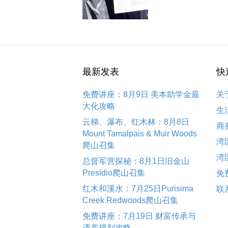
最新发表
快
免费讲座：8月9日 美本助学金最
关
大化攻略
生
云梯、瀑布、红木林：8月8日
商
Mount Tamalpais & Muir Woods
湾
爬山召集
湾
总督军营探秘：8月1日旧金山
Presidio爬山召集
免
红木和溪水：7月25日Purisima
联
Creek Redwoods爬山召集
免费讲座：7月19日 财富传承与
遗产规划攻略