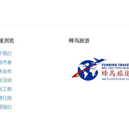
速浏览
蜂鸟旅游
于我们
活手册
务合作
区活动
区工商
费订阅
系我们