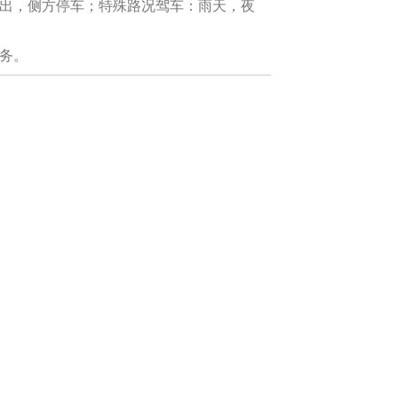
出，侧方停车；特殊路况驾车：雨天，夜
务。