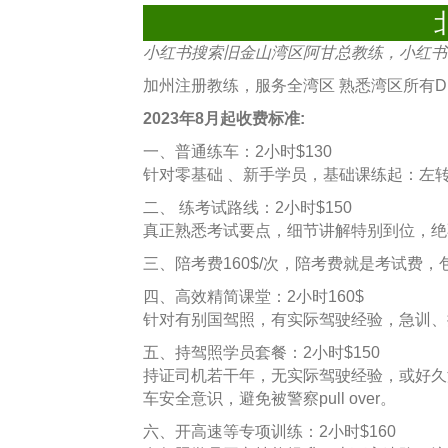
小红书搜索旧金山湾区阿甘总教练，小红书号：A
加州注册教练，服务全湾区 熟悉湾区所有
2023年8月起收费标准:
一、普通练车：2小时$130
针对零基础 、新手学员，基础课练起：左转，右
二、 练考试路线：2小时$150
真正熟悉考试要点，细节讲解特别到位，绝不
三、陪考费160$/次，陪考费就是考试费，包
四、高效精简课堂：2小时160$
针对有别国驾照，有实际驾驶经验，急训、
五、持驾照学员套餐：2小时$150
持证司机若干年，无实际驾驶经验，或好久
车安全意识，避免被警察pull over。
六、开高速等专项训练：2小时$160