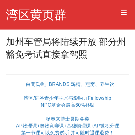
M
湾区黄页群
e
n
u
加州车管局将陆续开放 部分州
豁免考试直接拿驾照
「白蘭氏®」BRANDS 鸡精、燕窝、养生饮
湾区/硅谷青少年学术与影响力Fellowship
NPO基金会最高60%补贴
杨春来博士暑期各类
AP物理课+奥物竞赛课+基础物理课+AP微积分课
第一节课可以免费试听 并可随时退课退费！