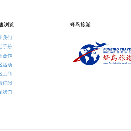
速浏览
蜂鸟旅游
于我们
活手册
务合作
区活动
区工商
费订阅
系我们