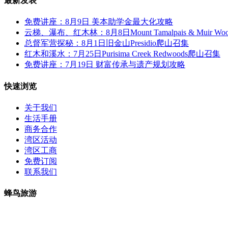
最新发表
免费讲座：8月9日 美本助学金最大化攻略
云梯、瀑布、红木林：8月8日Mount Tamalpais & Muir W
总督军营探秘：8月1日旧金山Presidio爬山召集
红木和溪水：7月25日Purisima Creek Redwoods爬山召集
免费讲座：7月19日 财富传承与遗产规划攻略
快速浏览
关于我们
生活手册
商务合作
湾区活动
湾区工商
免费订阅
联系我们
蜂鸟旅游