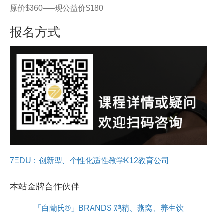
原价$360—–现公益价$180
报名方式
7EDU：创新型、个性化适性教学K12教育公司
本站金牌合作伙伴
「白蘭氏®」BRANDS 鸡精、燕窝、养生饮