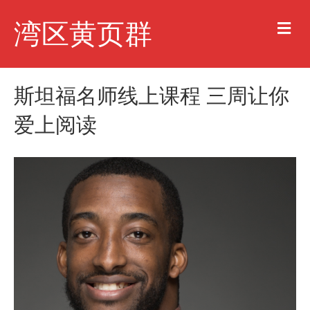
M
湾区黄页群
e
n
u
斯坦福名师线上课程 三周让你
爱上阅读