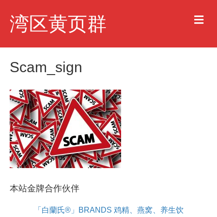
M
湾区黄页群
e
n
u
Scam_sign
本站金牌合作伙伴
「白蘭氏®」BRANDS 鸡精、燕窝、养生饮