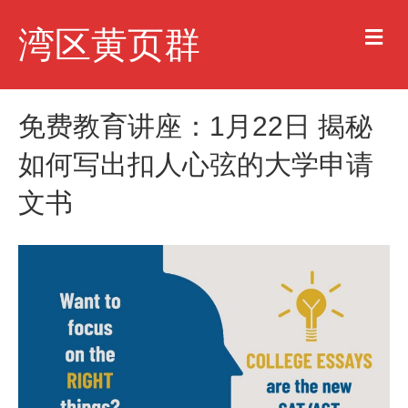
M
湾区黄页群
e
n
u
免费教育讲座：1月22日 揭秘
如何写出扣人心弦的大学申请
文书