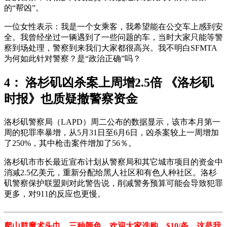
的“帮凶”。
一位女性表示：我是一个女乘客，我希望能在公交车上感到安
全。我曾经坐过一辆遇到了一些问题的车，当时大家只能等警
察到场处理，警察到来我们大家都很高兴。我不明白SFMTA
为何如此针对警察？是“政治正确”吗？
4： 洛杉矶凶杀案上周增2.5倍 《洛杉矶
时报》也质疑撤警察资金
洛杉矶警察局（LAPD）周二公布的数据显示，该市本月第一
周的犯罪率暴增，从5月31日至6月6日，凶杀案较上一周增加
了250%，其中枪击案件增加了56％。
洛杉矶市市长最近宣布计划从警察局和其它城市项目的资金中
消减2.5亿美元，重新分配给黑人社区和有色人种社区。洛杉
矶警察保护联盟则对此警告说，削减警务预算可能会导致犯罪
更多，对911的反应也更慢。
爬山群魔术头巾，三种颜色，欢迎大家选购，$10/条。这是我