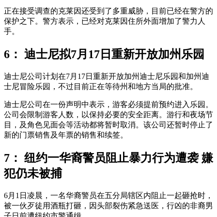
正在接受调查的克莱因还受到了多重威胁，目前已经在警方的
保护之下。警方表示，已经对克莱因住所外面增加了警力人
手。
6： 迪士尼拟7月17日重新开放加州乐园
迪士尼公司计划在7月17日重新开放加州迪士尼乐园和加州迪
士尼冒险乐园，不过目前正在等待州和地方当局的批准。
迪士尼公司在一份声明中表示，游客必须提前预约进入乐园。
公司会限制游客人数，以保持必要的安全距离。游行和夜场节
目，及角色见面会等活动都将暂时取消。该公司还暂时停止了
新的门票销售及年票的销售和续签。
7： 纽约一华裔警员阻止暴力行为遭袭 嫌
犯仍未被捕
6月1日凌晨，一名华裔警员在五分局辖区内阻止一起砸抢时，
被一伙歹徒用酒瓶打砸，因头部裂伤紧急送医，行凶的非裔男
子日前遭纽约市警通缉。