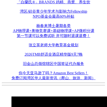
「白蘭氏®」BRANDS 鸡精、燕窝、养生饮
湾区/硅谷青少年学术与影响力Fellowship
NPO基金会最高60%补贴
杨春来博士暑期各类
AP物理课+奥物竞赛课+基础物理课+AP微积分课
第一节课可以免费试听 并可随时退课退费！
张立英老师大学教育基金规划
2026TMB舒适全酒店精华版9天7晚
旧金山总领馆辖区中国签证代办服务
你今天亚马逊了吗？Amazon Best Sellers！
免费订阅湾区华人最新资讯（爬山、旅游、新闻）