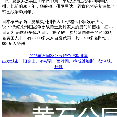
日”。夏威夷是美国50个州中第一个纪念韩国战争70周年的
州。此前的2010年，华盛顿、佛罗里达、阿肯色州等都追悼了
韩国战争60周年。
日本移民后裔、夏威夷州州长大卫·伊格6月8日发表声明
说：“为纪念韩国战争参战勇士及其家人的勇气和牺牲，把25
日定为‘韩国战争悼念日’。”据了解，参加韩国战争的约600万
名美国人中，有25000多人来自夏威夷，其中400多名阵忙，
900多人受伤。
2026黄石国家公园特色行程推荐
出发城市：旧金山、洛杉矶、西雅图、拉斯维加斯、盐湖城、
丹佛