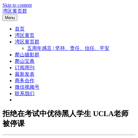
Skip to content
湾区黄页群
Menu
首页
湾区黄页
湾区黄页群
五周年感言 | 坚持、责任、信任、平安
爬山摄影群
爬山宝典
订阅周刊
最新发表
商务合作
微信视频号
联系我们
拒绝在考试中优待黑人学生 UCLA老师
被停课