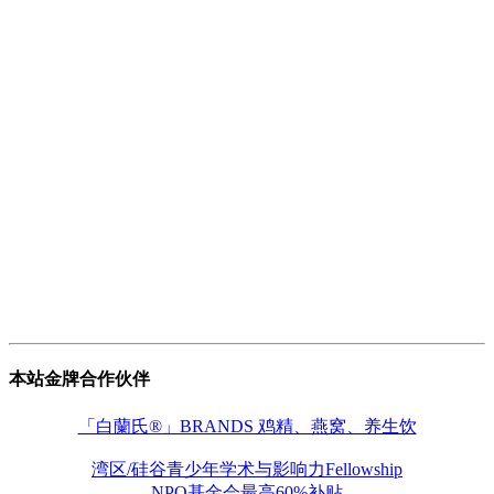
本站金牌合作伙伴
「白蘭氏®」BRANDS 鸡精、燕窝、养生饮
湾区/硅谷青少年学术与影响力Fellowship
NPO基金会最高60%补贴