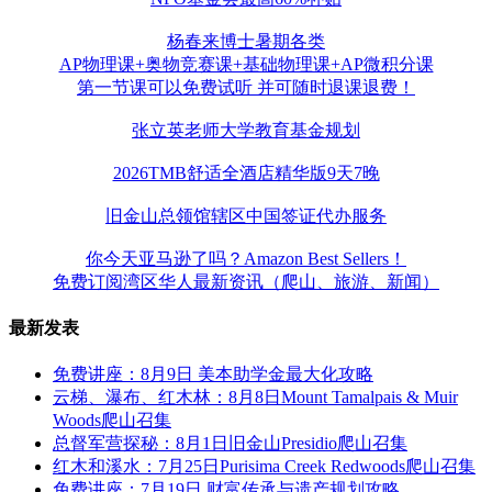
杨春来博士暑期各类
AP物理课+奥物竞赛课+基础物理课+AP微积分课
第一节课可以免费试听 并可随时退课退费！
张立英老师大学教育基金规划
2026TMB舒适全酒店精华版9天7晚
旧金山总领馆辖区中国签证代办服务
你今天亚马逊了吗？Amazon Best Sellers！
免费订阅湾区华人最新资讯（爬山、旅游、新闻）
最新发表
免费讲座：8月9日 美本助学金最大化攻略
云梯、瀑布、红木林：8月8日Mount Tamalpais & Muir
Woods爬山召集
总督军营探秘：8月1日旧金山Presidio爬山召集
红木和溪水：7月25日Purisima Creek Redwoods爬山召集
免费讲座：7月19日 财富传承与遗产规划攻略