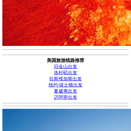
美国旅游线路推荐
旧金山出发
洛杉矶出发
拉斯维加斯出发
纽约/波士顿出发
夏威夷出发
迈阿密出发