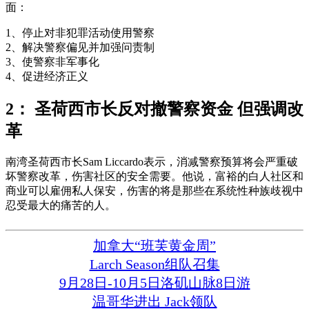
面：
1、停止对非犯罪活动使用警察
2、解决警察偏见并加强问责制
3、使警察非军事化
4、促进经济正义
2： 圣荷西市长反对撤警察资金 但强调改
革
南湾圣荷西市长Sam Liccardo表示，消减警察预算将会严重破
坏警察改革，伤害社区的安全需要。他说，富裕的白人社区和
商业可以雇佣私人保安，伤害的将是那些在系统性种族歧视中
忍受最大的痛苦的人。
加拿大“班芙黄金周”
Larch Season组队召集
9月28日-10月5日洛矶山脉8日游
温哥华进出 Jack领队