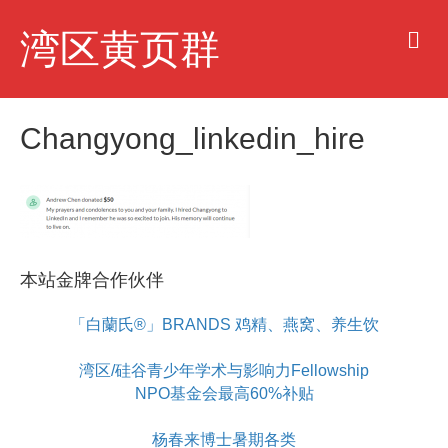
M
湾区黄页群
e
n
u
Changyong_linkedin_hire
本站金牌合作伙伴
「白蘭氏®」BRANDS 鸡精、燕窝、养生饮
湾区/硅谷青少年学术与影响力Fellowship
NPO基金会最高60%补贴
杨春来博士暑期各类