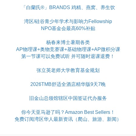
「白蘭氏®」BRANDS 鸡精、燕窝、养生饮
湾区/硅谷青少年学术与影响力Fellowship
NPO基金会最高60%补贴
杨春来博士暑期各类
AP物理课+奥物竞赛课+基础物理课+AP微积分课
第一节课可以免费试听 并可随时退课退费！
张立英老师大学教育基金规划
2026TMB舒适全酒店精华版9天7晚
旧金山总领馆辖区中国签证代办服务
你今天亚马逊了吗？Amazon Best Sellers！
免费订阅湾区华人最新资讯（爬山、旅游、新闻）