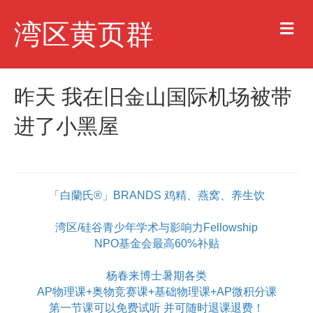
M
湾区黄页群
e
n
u
昨天 我在旧金山国际机场被带
进了小黑屋
「白蘭氏®」BRANDS 鸡精、燕窝、养生饮
湾区/硅谷青少年学术与影响力Fellowship
NPO基金会最高60%补贴
杨春来博士暑期各类
AP物理课+奥物竞赛课+基础物理课+AP微积分课
第一节课可以免费试听 并可随时退课退费！