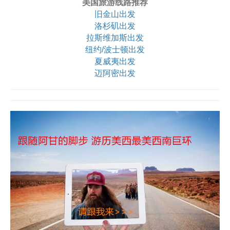
美国旅游线路推荐
旧金山出发
洛杉矶出发
拉斯维加斯出发
纽约/波士顿出发
夏威夷出发
迈阿密出发