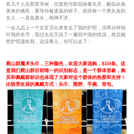
有几个人在那里等候，但显然与新冠病毒无关，貌似从南
美来的难民，要等待被遣返的样子。前排有一个黑头发的
女人，一直低着头，精神不济。
一会儿边上一个女官员出来拿走了我的护照，没两分钟就
叫我的名字，我过去后又说了一遍回中国的情况，然后她
把护照递给我，说没事儿，你可以走了：
爬山群魔术头巾，三种颜色，欢迎大家选购，$10/条。这
是我们爬山群目前唯一的识别标志，是一个群体形象，购
买和佩戴群标识也体现了大家对这个群体的热爱和支持！
比较受欢迎的佩戴方式：头巾、围脖、手腕、背包。