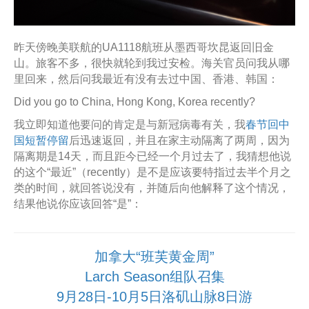
昨天傍晚美联航的UA1118航班从墨西哥坎昆返回旧金
山。旅客不多，很快就轮到我过安检。海关官员问我从哪
里回来，然后问我最近有没有去过中国、香港、韩国：
Did you go to China, Hong Kong, Korea recently?
我立即知道他要问的肯定是与新冠病毒有关，我
春节回中
国短暂停留
后迅速返回，并且在家主动隔离了两周，因为
隔离期是14天，而且距今已经一个月过去了，我猜想他说
的这个“最近”（recently）是不是应该要特指过去半个月之
类的时间，就回答说没有，并随后向他解释了这个情况，
结果他说你应该回答“是”：
加拿大“班芙黄金周”
Larch Season组队召集
9月28日-10月5日洛矶山脉8日游