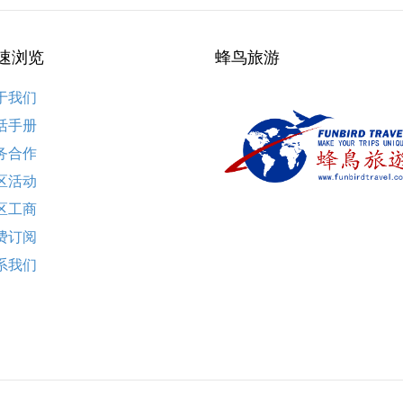
速浏览
蜂鸟旅游
于我们
活手册
务合作
区活动
区工商
费订阅
系我们