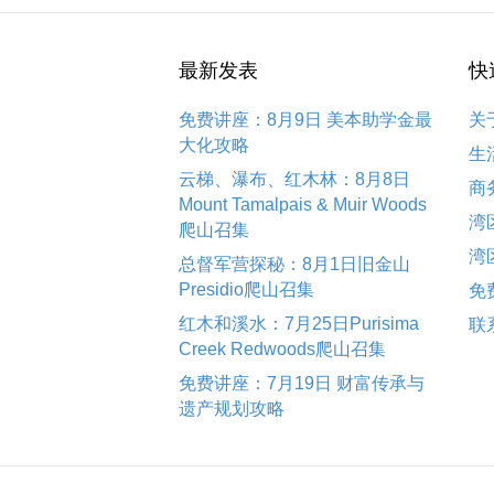
最新发表
快
免费讲座：8月9日 美本助学金最
关
大化攻略
生
云梯、瀑布、红木林：8月8日
商
Mount Tamalpais & Muir Woods
湾
爬山召集
湾
总督军营探秘：8月1日旧金山
Presidio爬山召集
免
红木和溪水：7月25日Purisima
联
Creek Redwoods爬山召集
免费讲座：7月19日 财富传承与
遗产规划攻略