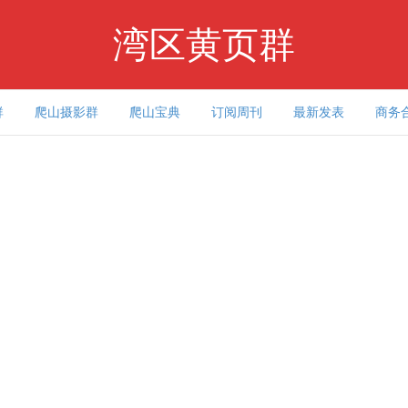
湾区黄页群
群
爬山摄影群
爬山宝典
订阅周刊
最新发表
商务