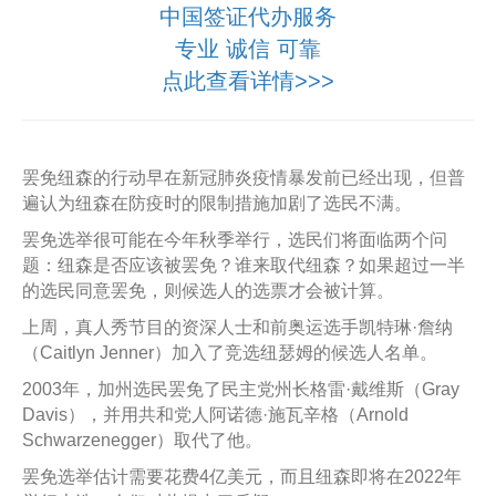
中国签证代办服务
专业 诚信 可靠
点此查看详情>>>
罢免纽森的行动早在新冠肺炎疫情暴发前已经出现，但普
遍认为纽森在防疫时的限制措施加剧了选民不满。
罢免选举很可能在今年秋季举行，选民们将面临两个问
题：纽森是否应该被罢免？谁来取代纽森？如果超过一半
的选民同意罢免，则候选人的选票才会被计算。
上周，真人秀节目的资深人士和前奥运选手凯特琳·詹纳
（Caitlyn Jenner）加入了竞选纽瑟姆的候选人名单。
2003年，加州选民罢免了民主党州长格雷·戴维斯（Gray
Davis），并用共和党人阿诺德·施瓦辛格（Arnold
Schwarzenegger）取代了他。
罢免选举估计需要花费4亿美元，而且纽森即将在2022年