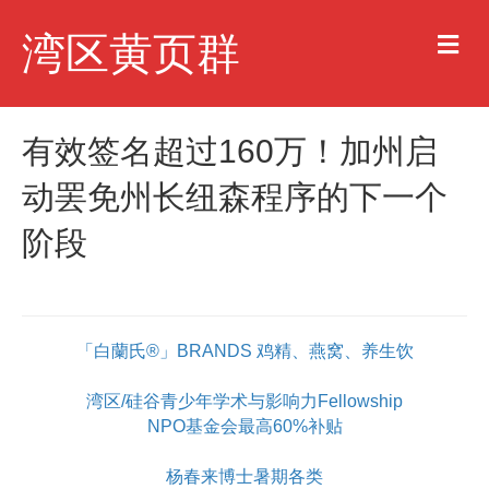
M
湾区黄页群
e
n
u
有效签名超过160万！加州启
动罢免州长纽森程序的下一个
阶段
「白蘭氏®」BRANDS 鸡精、燕窝、养生饮
湾区/硅谷青少年学术与影响力Fellowship
NPO基金会最高60%补贴
杨春来博士暑期各类