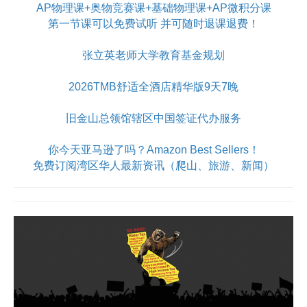
AP物理课+奥物竞赛课+基础物理课+AP微积分课
第一节课可以免费试听 并可随时退课退费！
张立英老师大学教育基金规划
2026TMB舒适全酒店精华版9天7晚
旧金山总领馆辖区中国签证代办服务
你今天亚马逊了吗？Amazon Best Sellers！
免费订阅湾区华人最新资讯（爬山、旅游、新闻）