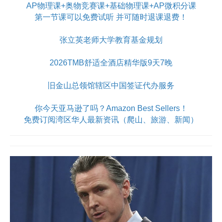
AP物理课+奥物竞赛课+基础物理课+AP微积分课
第一节课可以免费试听 并可随时退课退费！
张立英老师大学教育基金规划
2026TMB舒适全酒店精华版9天7晚
旧金山总领馆辖区中国签证代办服务
你今天亚马逊了吗？Amazon Best Sellers！
免费订阅湾区华人最新资讯（爬山、旅游、新闻）