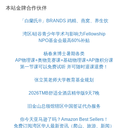
本站金牌合作伙伴
「白蘭氏®」BRANDS 鸡精、燕窝、养生饮
湾区/硅谷青少年学术与影响力Fellowship
NPO基金会最高60%补贴
杨春来博士暑期各类
AP物理课+奥物竞赛课+基础物理课+AP微积分课
第一节课可以免费试听 并可随时退课退费！
张立英老师大学教育基金规划
2026TMB舒适全酒店精华版9天7晚
旧金山总领馆辖区中国签证代办服务
你今天亚马逊了吗？Amazon Best Sellers！
免费订阅湾区华人最新资讯（爬山、旅游、新闻）