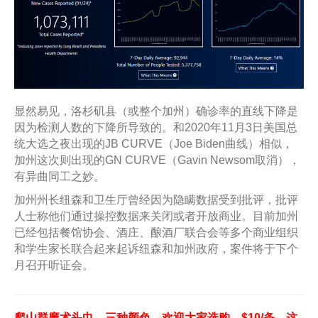
显然易见，洛杉矶县（或整个加州）确诊率的直线下降是
因为检测人数的下降所导致的。和2020年11月3日美国总
统大选之夜出现的JB CURVE（Joe Biden曲线）相似，
加州这次则出现的GN CURVE（Gavin Newsom取消），
有异曲同工之妙。
加州州长纽森和卫生厅曾经因为隐瞒数据受到批评，批评
人士称他们通过操控数据来关闭或者开放商业。目前加州
已经包括餐馆协会、酒庄、酿酒厂联合会等多个商业组织
和学生家长联合起来起诉纽森和加州政府，案件将于下个
月召开听证会。
爬山群魔术头巾，三种颜色，欢迎大家选购，$10/条。这