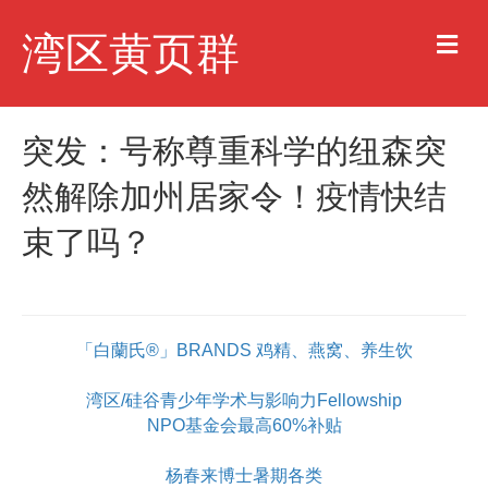
M
湾区黄页群
e
n
u
突发：号称尊重科学的纽森突
然解除加州居家令！疫情快结
束了吗？
「白蘭氏®」BRANDS 鸡精、燕窝、养生饮
湾区/硅谷青少年学术与影响力Fellowship
NPO基金会最高60%补贴
杨春来博士暑期各类