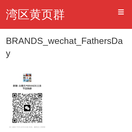
M
湾区黄页群
e
n
u
BRANDS_wechat_FathersDa
y