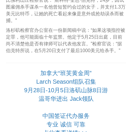
比佛利山庄检察官说：“斯科特·奎恩·伯克特，24岁，因试
图雇佣杀手谋杀一名他曾短暂约会过的女子，并支付1.3万
美元比特币，让她的死亡看起来像是意外或抢劫误杀而被
捕。”
洛杉矶检察官办公室在一份新闻稿中说：“如果这项指控被
定罪，他可能面临十年监禁。他定于5月25日出庭，目前
尚不清楚他是否有律师可以代表他发言。”检察官说：“据
伯克特所说，在5月20日支付了最后1000美元给杀手。”
加拿大“班芙黄金周”
Larch Season组队召集
9月28日-10月5日洛矶山脉8日游
温哥华进出 Jack领队
中国签证代办服务
专业 诚信 可靠