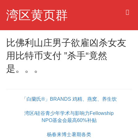
M
湾区黄页群
e
n
u
比佛利山庄男子欲雇凶杀女友
用比特币支付 ”杀手“竟然
是。。。
「白蘭氏®」BRANDS 鸡精、燕窝、养生饮
湾区/硅谷青少年学术与影响力Fellowship
NPO基金会最高60%补贴
杨春来博士暑期各类