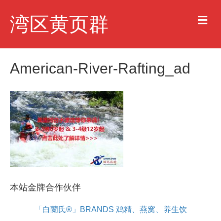
M
湾区黄页群
e
n
u
American-River-Rafting_ad
本站金牌合作伙伴
「白蘭氏®」BRANDS 鸡精、燕窝、养生饮