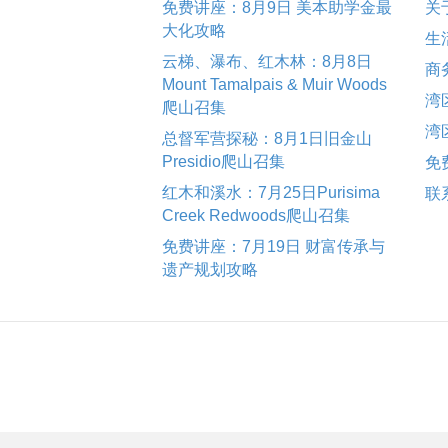
免费讲座：8月9日 美本助学金最
关
大化攻略
生
云梯、瀑布、红木林：8月8日
商
Mount Tamalpais & Muir Woods
湾
爬山召集
湾
总督军营探秘：8月1日旧金山
Presidio爬山召集
免
红木和溪水：7月25日Purisima
联
Creek Redwoods爬山召集
免费讲座：7月19日 财富传承与
遗产规划攻略