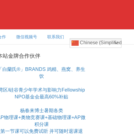
合作
微信视频号
联系我们
Chinese (Simplified)
本站金牌合作伙伴
「白蘭氏®」BRANDS 鸡精、燕窝、养生
饮
湾区/硅谷青少年学术与影响力Fellowship
NPO基金会最高60%补贴
杨春来博士暑期各类
AP物理课+奥物竞赛课+基础物理课+AP微
积分课
第一节课可以免费试听 并可随时退课退