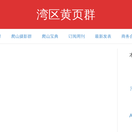
湾区黄页群
群
爬山摄影群
爬山宝典
订阅周刊
最新发表
商务