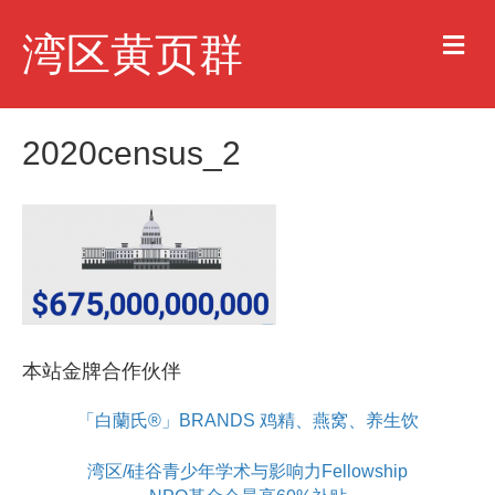
M
湾区黄页群
e
n
u
2020census_2
本站金牌合作伙伴
「白蘭氏®」BRANDS 鸡精、燕窝、养生饮
湾区/硅谷青少年学术与影响力Fellowship