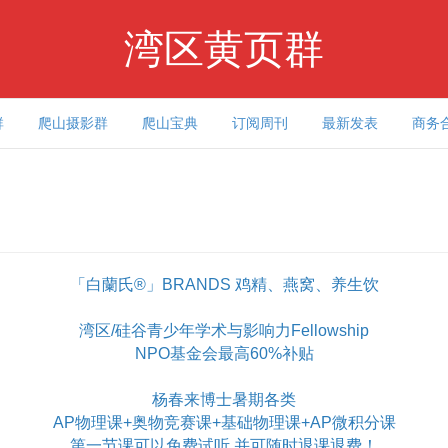
湾区黄页群
群
爬山摄影群
爬山宝典
订阅周刊
最新发表
商务
「白蘭氏®」BRANDS 鸡精、燕窝、养生饮
湾区/硅谷青少年学术与影响力Fellowship
NPO基金会最高60%补贴
杨春来博士暑期各类
AP物理课+奥物竞赛课+基础物理课+AP微积分课
第一节课可以免费试听 并可随时退课退费！