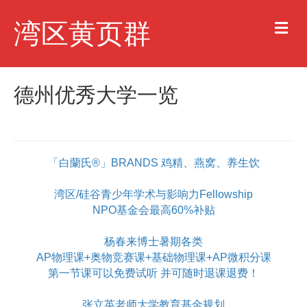
M
湾区黄页群
e
n
u
德州优秀大学一览
「白蘭氏®」BRANDS 鸡精、燕窝、养生饮
湾区/硅谷青少年学术与影响力Fellowship
NPO基金会最高60%补贴
杨春来博士暑期各类
AP物理课+奥物竞赛课+基础物理课+AP微积分课
第一节课可以免费试听 并可随时退课退费！
张立英老师大学教育基金规划