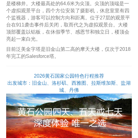
是楼梯井。大楼最高处的64.6米为尖顶。尖顶的顶端是一
个虚拟观景平台，四个方位安装了摄影机，休息室里有四
个监视器，游客可以控制方向和距离。位于27层的观景平
台在911袭击事件后关闭，取而代之为虚拟观景台。大楼
顶部覆盖以铝板，在休假季节、感恩节和独立日，楼顶会
亮起一束白光。
目前泛美金字塔是旧金山第二高的摩天大楼，仅次于2018
年完工的Salesforce塔。
2026黄石国家公园特色行程推荐
出发城市：旧金山、洛杉矶、西雅图、拉斯维加斯、盐湖
城、丹佛