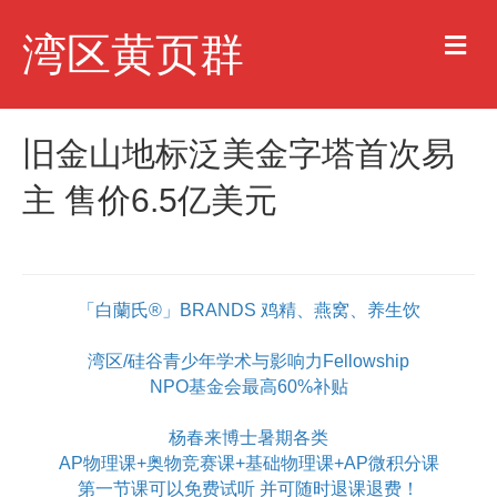
M
湾区黄页群
e
n
u
旧金山地标泛美金字塔首次易
主 售价6.5亿美元
「白蘭氏®」BRANDS 鸡精、燕窝、养生饮
湾区/硅谷青少年学术与影响力Fellowship
NPO基金会最高60%补贴
杨春来博士暑期各类
AP物理课+奥物竞赛课+基础物理课+AP微积分课
第一节课可以免费试听 并可随时退课退费！