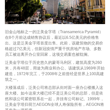
旧金山地标之一的泛美金字塔（Transamerica Pyramid）
在8个月前达成销售协议后，最近以6.5亿美元的价格售
出。这是泛美金字塔首度出售。此前，该建筑物的交易价
格超过7亿美元，但新冠疫情严重干扰房地产市场、多数
员工被迫离开办公室回家，这项交易案也被耽搁。
泛美金字塔位于历史悠久的蒙哥马利区，建筑高度为260
米，共有48层，用途为商业和办公。该建筑从1969年开始
建造，1972年完工，于2008年之前曾经是世界上100高建
筑之一。
大楼落成后，泛美公司将总部从街对面一座办公楼搬入这
座大楼。如今这座大楼已经不是泛美公司的总部，但是依
然和该公司紧密联系在一起，并挂有公司标记。1999年，
泛美金字塔归荷兰AEGON全球人寿保险所有，AEGON将