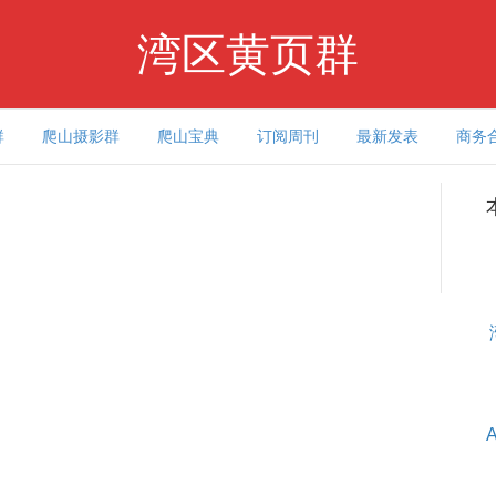
湾区黄页群
群
爬山摄影群
爬山宝典
订阅周刊
最新发表
商务