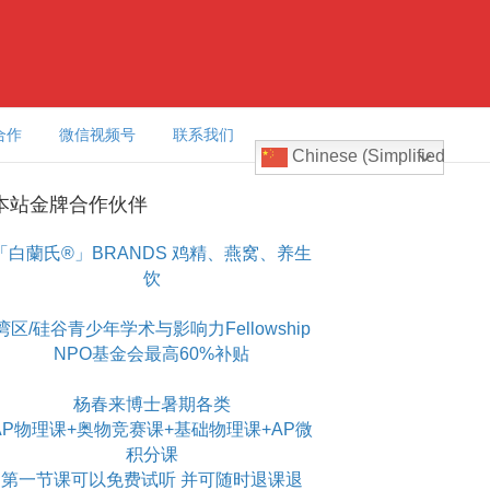
合作
微信视频号
联系我们
Chinese (Simplified)
本站金牌合作伙伴
「白蘭氏®」BRANDS 鸡精、燕窝、养生
饮
湾区/硅谷青少年学术与影响力Fellowship
NPO基金会最高60%补贴
杨春来博士暑期各类
AP物理课+奥物竞赛课+基础物理课+AP微
积分课
第一节课可以免费试听 并可随时退课退