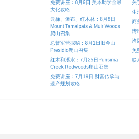
免费讲座：8月9日 美本助学金最
关
大化攻略
生
云梯、瀑布、红木林：8月8日
商
Mount Tamalpais & Muir Woods
湾
爬山召集
湾
总督军营探秘：8月1日旧金山
Presidio爬山召集
免
红木和溪水：7月25日Purisima
联
Creek Redwoods爬山召集
免费讲座：7月19日 财富传承与
遗产规划攻略