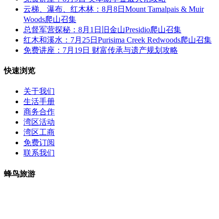
云梯、瀑布、红木林：8月8日Mount Tamalpais & Muir
Woods爬山召集
总督军营探秘：8月1日旧金山Presidio爬山召集
红木和溪水：7月25日Purisima Creek Redwoods爬山召集
免费讲座：7月19日 财富传承与遗产规划攻略
快速浏览
关于我们
生活手册
商务合作
湾区活动
湾区工商
免费订阅
联系我们
蜂鸟旅游