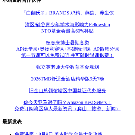
本站金牌合作伙伴
「白蘭氏®」BRANDS 鸡精、燕窝、养生饮
湾区/硅谷青少年学术与影响力Fellowship
NPO基金会最高60%补贴
杨春来博士暑期各类
AP物理课+奥物竞赛课+基础物理课+AP微积分课
第一节课可以免费试听 并可随时退课退费！
张立英老师大学教育基金规划
2026TMB舒适全酒店精华版9天7晚
旧金山总领馆辖区中国签证代办服务
你今天亚马逊了吗？Amazon Best Sellers！
免费订阅湾区华人最新资讯（爬山、旅游、新闻）
最新发表
免费讲座：8月9日 美本助学金最大化攻略