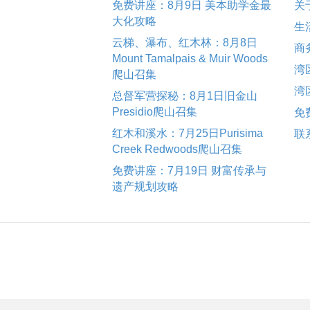
免费讲座：8月9日 美本助学金最
关
大化攻略
生
云梯、瀑布、红木林：8月8日
商
Mount Tamalpais & Muir Woods
湾
爬山召集
湾
总督军营探秘：8月1日旧金山
Presidio爬山召集
免
红木和溪水：7月25日Purisima
联
Creek Redwoods爬山召集
免费讲座：7月19日 财富传承与
遗产规划攻略