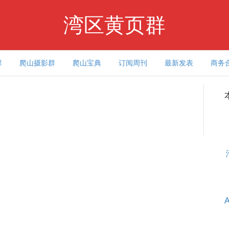
湾区黄页群
群
爬山摄影群
爬山宝典
订阅周刊
最新发表
商务