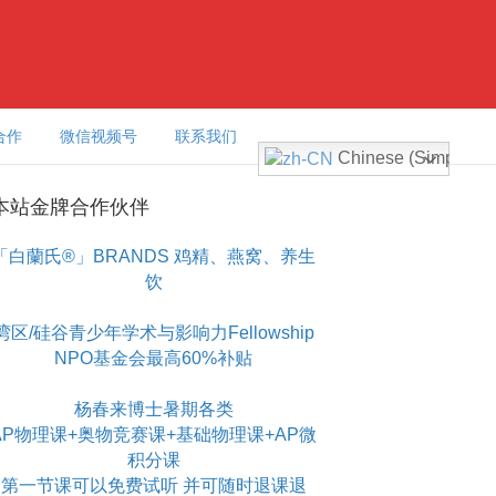
合作
微信视频号
联系我们
Chinese (Simplified
本站金牌合作伙伴
「白蘭氏®」BRANDS 鸡精、燕窝、养生
饮
湾区/硅谷青少年学术与影响力Fellowship
NPO基金会最高60%补贴
杨春来博士暑期各类
AP物理课+奥物竞赛课+基础物理课+AP微
积分课
第一节课可以免费试听 并可随时退课退