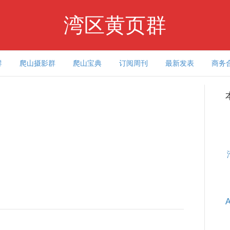
湾区黄页群
群
爬山摄影群
爬山宝典
订阅周刊
最新发表
商务