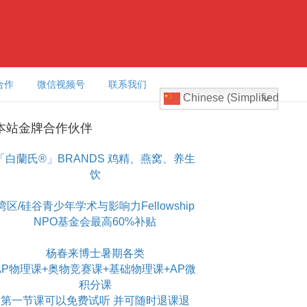
合作
微信视频号
联系我们
Chinese (Simplified)
本站金牌合作伙伴
「白蘭氏®」BRANDS 鸡精、燕窝、养生
饮
湾区/硅谷青少年学术与影响力Fellowship
NPO基金会最高60%补贴
杨春来博士暑期各类
AP物理课+奥物竞赛课+基础物理课+AP微
积分课
第一节课可以免费试听 并可随时退课退