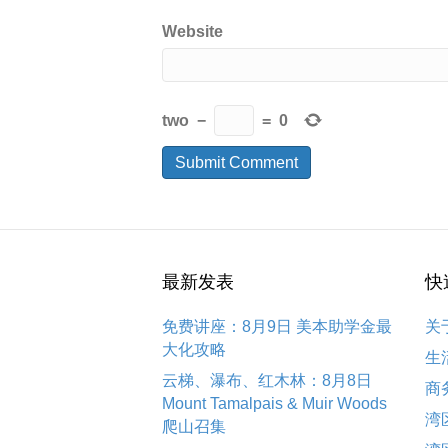
Website
two
−
=
0
最新发表
快
免费讲座：8月9日 美本助学金最
关
大化攻略
生
云梯、瀑布、红木林：8月8日
商
Mount Tamalpais & Muir Woods
湾
爬山召集