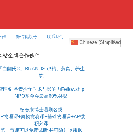
合作
微信视频号
联系我们
Chinese (Simplified)
本站金牌合作伙伴
「白蘭氏®」BRANDS 鸡精、燕窝、养生
饮
湾区/硅谷青少年学术与影响力Fellowship
NPO基金会最高60%补贴
杨春来博士暑期各类
AP物理课+奥物竞赛课+基础物理课+AP微
积分课
第一节课可以免费试听 并可随时退课退