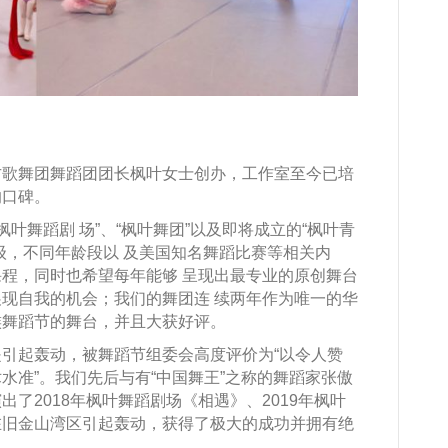
方歌舞团舞蹈团团长枫叶女士创办，工作室至今已培
的口碑。
“枫叶舞蹈剧 场”、“枫叶舞团”以及即将成立的“枫叶青
级，不同年龄段以 及美国知名舞蹈比赛等相关内
程，同时也希望每年能够 呈现出最专业的原创舞台
现自我的机会；我们的舞团连 续两年作为唯一的华
族舞蹈节的舞台，并且大获好评。
引起轰动，被舞蹈节组委会高度评价为“以令人赞
水准”。我们先后与有“中国舞王”之称的舞蹈家张傲
了2018年枫叶舞蹈剧场《相遇》、2019年枫叶
在旧金山湾区引起轰动，获得了极大的成功并拥有绝