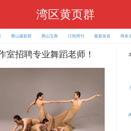
湾区黄页群
群
爬山摄影群
爬山宝典
订阅周刊
最新发表
商务
工作室招聘专业舞蹈老师！